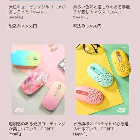
大粒キュービックジルコニアが
柔らい色彩と温もりのある手触
あしらった「SweetiE‐
りが癒しのマウス「EGRET
Jewelry」
SweetiE」
税込み 4,950円
税込み 3,980円
透明感のある光沢コーティング
水玉模様とLEDライトが心を躍
が美しいマウス「EGRET
らせるマウス「EGRET
PrettiE」
HappiE」