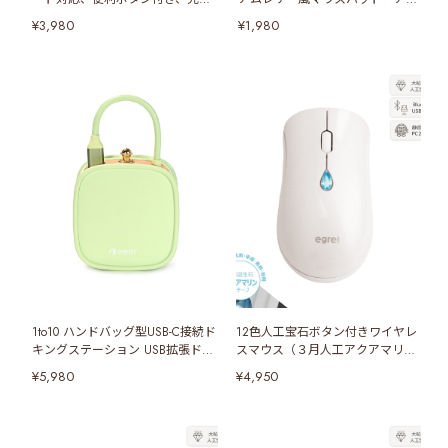
式無線マウス（PrettiE水墨）
アブルー＆ベビーピンク
¥3,980
¥1,980
1to10 ハンドバッグ型USB-C接続ド
12色人工宝石ボタン付きワイヤレ
キングステーション USB拡張ドッ
スマウス（３月人工アクアマリン
ク グリーン
ボタン）
¥5,980
¥4,950