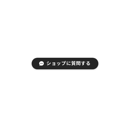
いて大変うれしく存じます。今後とも
EGRETのご支援、ご愛顧をお願い申し上げ
ます。
EGRET Bluetooth5.0/3.0/2.4G 3モード対応、便利ボタン付き、充電式無線マウス（PrettiE水柿）
2023/05/17
ショップに質問する
在宅ワーク用にPrettiE水柿を買いました。ピンクのグラ
デーションが可愛くてデスクの上が華やかになりまし
た。動きも良くて使いやすく、とても気に入ってます。
会社用にもう一つ購入しようかなと検討中。どの色に
しようか迷ってます笑。 発送も早くて良かったです！
お買い上げ、そしてご好評いただきまして
誠にありがとうございます！ご満足いただ
いて大変うれしく存じます。今後とも
EGRETのご支援、ご愛顧をお願い申し上げ
ます。