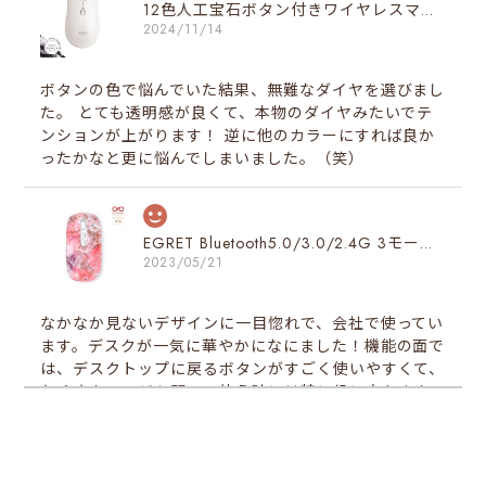
12色人工宝石ボタン付きワイヤレスマウス（４月人工ダイヤボタン）
2024/11/14
ボタンの色で悩んでいた結果、無難なダイヤを選びまし
た。 とても透明感が良くて、本物のダイヤみたいでテ
ンションが上がります！ 逆に他のカラーにすれば良か
ったかなと更に悩んでしまいました。（笑）
EGRET Bluetooth5.0/3.0/2.4G 3モード対応、便利ボタン付き、充電式無線マウス（PrettiE絢爛）スペシャルデザイン
2023/05/21
なかなか見ないデザインに一目惚れで、会社で使ってい
ます。デスクが一気に華やかになにました！機能の面で
は、デスクトップに戻るボタンがすごく使いやすくて、
たくさんページを開いて使う時には特に役に立ちます。
同時にたくさんページを使っている方はこのマウスを一
度試してみる価値がありと思います♪