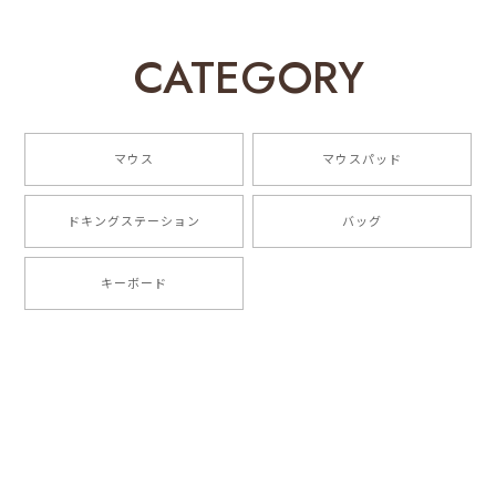
EGRET Bluetooth5.0/3.0/2.4G 3モード対応、便利ボタン付き、充電式無線マウス（PrettiE絢爛）スペシャルデザイン
CATEGORY
2023/05/18
商品が届いて早速に使いました。予想以上に可愛くて、
仕事中の疲れが癒やされました。性能も良くて、反応が
マウス
マウスパッド
速いです!ありがとうございました!
ドキングステーション
バッグ
EGRET Bluetooth5.0/3.0/2.4G 3モード対応、色変わるLEDライト内蔵、充電式無線マウス（HappiEミント）
2023/05/18
キーボード
一目惚れ！こんな可愛いマウスはじめてみたのです！
指の動きが滑らかで使い心地はよいです。 本体も軽
く、静音性能もよく、接続も安定しています、 完璧な
マウスです。
お買い上げ、そしてご好評いただきまして
誠にありがとうございます！ご満足いただ