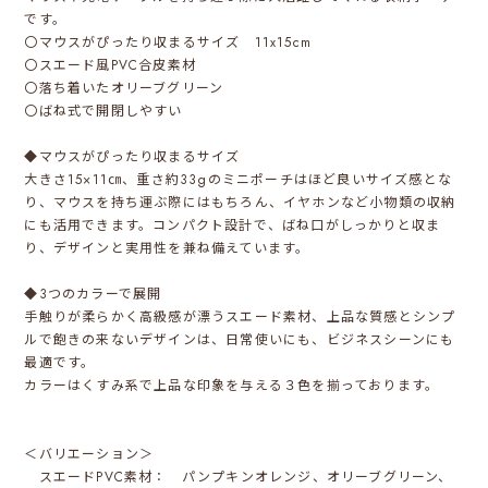
です。
〇マウスがぴったり収まるサイズ 11x15cm
〇スエード風PVC合皮素材
〇落ち着いたオリーブグリーン
〇ばね式で開閉しやすい
◆マウスがぴったり収まるサイズ
大きさ15×11㎝、重さ約33gのミニポーチはほど良いサイズ感とな
り、マウスを持ち運ぶ際にはもちろん、イヤホンなど小物類の収納
にも活用できます。コンパクト設計で、ばね口がしっかりと収ま
り、デザインと実用性を兼ね備えています。
◆3つのカラーで展開
手触りが柔らかく高級感が漂うスエード素材、上品な質感とシンプ
ルで飽きの来ないデザインは、日常使いにも、ビジネスシーンにも
最適です。
カラーはくすみ系で上品な印象を与える３色を揃っております。
＜バリエーション＞
スエードPVC素材： パンプキンオレンジ、オリーブグリーン、