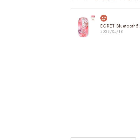
EGRET Bluet
2023/05/18
商品が届いて早速に使いました。
ございました!
EGRET Bluet
2023/05/18
一目惚れ！こんな可愛いマウスは
も安定しています、 完璧なマウ
お買い上げ、そし
今後ともEGRET