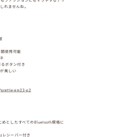
にもファッションにもマッチするデザ
もしれませんね。
能
替
日間使用可能
ネ
戻るボタン付き
様が美しい
/prettie-em23-p2
.0をはじめとしたすべてのBluetooth規格に
hzレシーバー付き