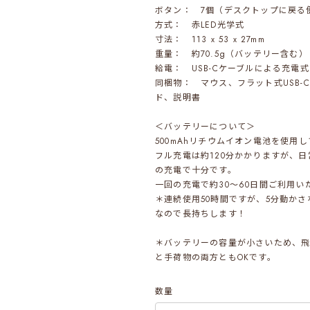
ボタン： 7個（デスクトップに戻る
方式： 赤LED光学式
寸法： 113 x 53 x 27mm
重量： 約70.5g（バッテリー含む）
給電： USB-Cケーブルによる充電式
同梱物： マウス、フラット式USB-
ド、説明書
＜バッテリーについて＞
500mAhリチウムイオン電池を使用
フル充電は約120分かかりますが、日
の充電で十分です。
一回の充電で約30～60日間ご利用い
＊連続使用50時間ですが、5分動か
なので長持ちします！
＊バッテリーの容量が小さいため、
と手荷物の両方ともOKです。
数量