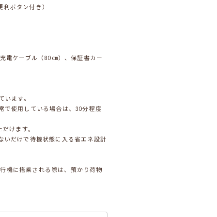
便利ボタン付き）
C充電ケーブル（80㎝）、保証書カー
しています。
常で使用している場合は、30分程度
ただけます。
さないだけで待機状態に入る省エネ設計
飛行機に搭乗される際は、預かり荷物