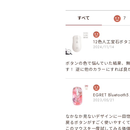
すべて
7
12色人工宝石ボ
2024/11/14
ボタンの色で悩んでいた結果、無
す！ 逆に他のカラーにすれば良
EGRET Bluet
2023/05/21
なかなか見ないデザインに一目
戻るボタンがすごく使いやすく
このマウスを一度試してみる価