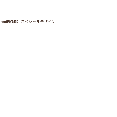
（PrettiE絢爛）スペシャルデザイン
て、反応が速いです!ありがとう
線マウス（HappiEミント）
本体も軽く、静音性能もよく、接続
いて大変うれしく存じます。