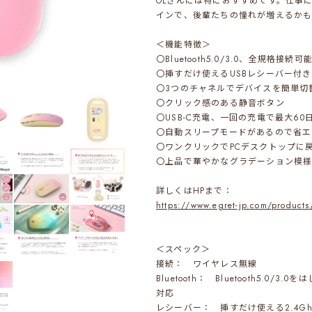
OLさんには特におすすめです。仕事
インで、後輩たちの憧れが増えるか
＜機能特徴＞
〇Bluetooth5.0/3.0、全規格接続可
〇挿すだけ使えるUSBレシーバー付き
〇3つのチャネルでデバイスを簡単切
〇クリック感のある静音ボタン
〇USB-C充電、一回の充電で最大60
〇自動スリープモードがあるので省エ
〇ワンクリックでPCデスクトップに
〇上品で華やかなグラデーション模
詳しくはHPまで：
https://www.egret-jp.com/products
＜スペック＞
接続： ワイヤレス無線
Bluetooth： Bluetooth5.0/3
対応
レシーバー： 挿すだけ使える2.4G