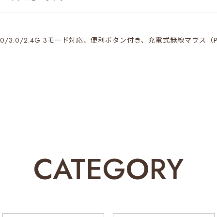
ooth5.0/3.0/2.4G 3モード対応、便利ボタン付き、充電式無線マウス
予想以上に可愛くて、仕事中の疲れが癒やされました。性能も良く
ooth5.0/3.0/2.4G 3モード対応、色変わるLEDライト内蔵、充電式無
CATEGORY
じめてみたのです！ 指の動きが滑らかで使い心地はよいです。 
スです。
てご好評いただきまして誠にありがとうございます！ご満足いただ
のご支援、ご愛顧をお願い申し上げます。