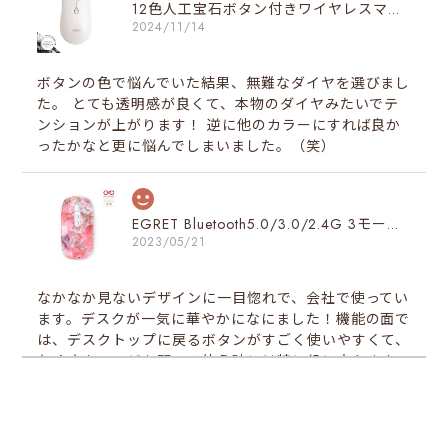
12色人工宝石ボタン付きワイヤレスマウス（４月人工ダイヤボタン）
2024/11/14
ボタンの色で悩んでいた結果、無難なダイヤを選びまし
た。 とても透明感が良くて、本物のダイヤみたいでテ
ンションが上がります！ 逆に他のカラーにすれば良か
ったかなと更に悩んでしまいました。（笑）
EGRET Bluetooth5.0/3.0/2.4G 3モード対応、便利ボタン付き、充電式無線マウス（PrettiE絢爛）スペシャルデザイン
2023/05/21
なかなか見ないデザインに一目惚れで、会社で使ってい
ます。デスクが一気に華やかになにました！機能の面で
は、デスクトップに戻るボタンがすごく使いやすくて、
たくさんページを開いて使う時には特に役に立ちます。
同時にたくさんページを使っている方はこのマウスを一
度試してみる価値がありと思います♪