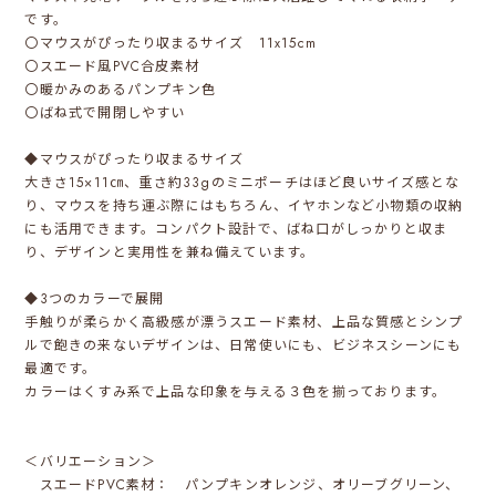
です。
〇マウスがぴったり収まるサイズ 11x15cm
〇スエード風PVC合皮素材
〇暖かみのあるパンプキン色
〇ばね式で開閉しやすい
◆マウスがぴったり収まるサイズ
大きさ15×11㎝、重さ約33gのミニポーチはほど良いサイズ感とな
り、マウスを持ち運ぶ際にはもちろん、イヤホンなど小物類の収納
にも活用できます。コンパクト設計で、ばね口がしっかりと収ま
り、デザインと実用性を兼ね備えています。
◆3つのカラーで展開
手触りが柔らかく高級感が漂うスエード素材、上品な質感とシンプ
ルで飽きの来ないデザインは、日常使いにも、ビジネスシーンにも
最適です。
カラーはくすみ系で上品な印象を与える３色を揃っております。
＜バリエーション＞
スエードPVC素材： パンプキンオレンジ、オリーブグリーン、