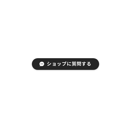
いて大変うれしく存じます。今後とも
EGRETのご支援、ご愛顧をお願い申し上げ
ます。
EGRET Bluetooth5.0/3.0/2.4G 3モード対応、便利ボタン付き、充電式無線マウス（PrettiE水柿）
2023/05/17
ショップに質問する
在宅ワーク用にPrettiE水柿を買いました。ピンクのグラ
デーションが可愛くてデスクの上が華やかになりまし
た。動きも良くて使いやすく、とても気に入ってます。
会社用にもう一つ購入しようかなと検討中。どの色に
しようか迷ってます笑。 発送も早くて良かったです！
お買い上げ、そしてご好評いただきまして
誠にありがとうございます！ご満足いただ
いて大変うれしく存じます。今後とも
EGRETのご支援、ご愛顧をお願い申し上げ
ます。