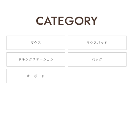
EGRET Bluetooth5.0/3.0/2.4G 3モード対応、便利ボタン付き、充電式無線マウス（PrettiE絢爛）スペシャルデザイン
CATEGORY
2023/05/18
商品が届いて早速に使いました。予想以上に可愛くて、
仕事中の疲れが癒やされました。性能も良くて、反応が
マウス
マウスパッド
速いです!ありがとうございました!
ドキングステーション
バッグ
EGRET Bluetooth5.0/3.0/2.4G 3モード対応、色変わるLEDライト内蔵、充電式無線マウス（HappiEミント）
2023/05/18
キーボード
一目惚れ！こんな可愛いマウスはじめてみたのです！
指の動きが滑らかで使い心地はよいです。 本体も軽
く、静音性能もよく、接続も安定しています、 完璧な
マウスです。
お買い上げ、そしてご好評いただきまして
誠にありがとうございます！ご満足いただ