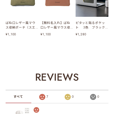
ばね口レザー風マウ
【無料名入れ】ばね
ピタッと貼るポケッ
ス収納ポーチ（スエ
口レザー風マウス収
ト 3色 ブラック/
ード風オリーブグリ
納ポーチ（ブラウ
グレー/すくみピンク
¥1,100
¥1,100
¥1,280
ーン）
ン）
REVIEWS
すべて
7
0
0