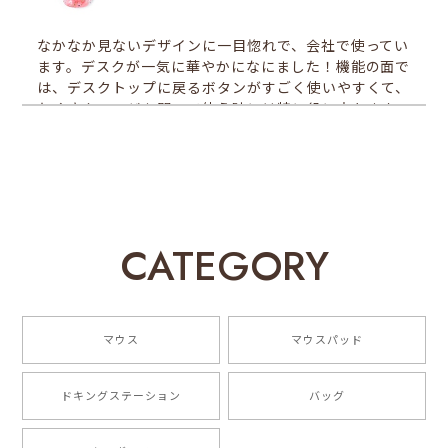
なかなか見ないデザインに一目惚れで、会社で使ってい
ます。デスクが一気に華やかになにました！機能の面で
は、デスクトップに戻るボタンがすごく使いやすくて、
たくさんページを開いて使う時には特に役に立ちます。
同時にたくさんページを使っている方はこのマウスを一
度試してみる価値がありと思います♪
EGRET Bluetooth5.0/3.0/2.4G 3モード対応、便利ボタン付き、充電式無線マウス（PrettiE絢爛）スペシャルデザイン
CATEGORY
2023/05/18
商品が届いて早速に使いました。予想以上に可愛くて、
仕事中の疲れが癒やされました。性能も良くて、反応が
マウス
マウスパッド
速いです!ありがとうございました!
ドキングステーション
バッグ
EGRET Bluetooth5.0/3.0/2.4G 3モード対応、色変わるLEDライト内蔵、充電式無線マウス（HappiEミント）
2023/05/18