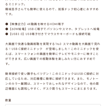
るミニドック。
機械苦手さんでも簡単に使えるので、拡張ドック初心者におすすめ
です。
●【映像出力】4K動画を映せるHDMI端子
●【60W給電】USB-C端子でパソコンやスマホ、タブレットへ給電
●【USB3.0】USB端子付きでマウスやキーボードも接続可能
大画面で快適な動画視聴を実現する1to3 スマホ動画を大画面で見れ
る！USB-C接続ミニドック が登場しました！このミニドックを使
えば、スマートフォンの画面を簡単にテレビやモニターに映すこと
ができます。広い画面での視聴体験を楽しみたい方におすすめで
す。
簡単接続で使い勝手もバツグン！このミニドックはUSB-C接続に対
応しているため、対応機種に簡単に接続できます。また、モノトー
ンのカラー展開は、スマートでおしゃれなデザインなので、他の周
辺機器とも調和しやすく、デスク周りもスマートにまとまります。
数量