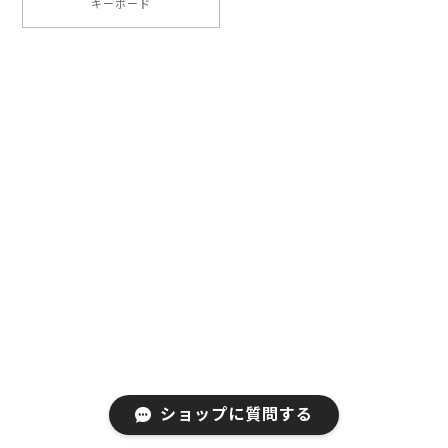
キーボード
一目惚れ！こんな可愛いマウスはじめてみたのです！
指の動きが滑らかで使い心地はよいです。 本体も軽
く、静音性能もよく、接続も安定しています、 完璧な
マウスです。
お買い上げ、そしてご好評いただきまして
誠にありがとうございます！ご満足いただ
いて大変うれしく存じます。今後とも
EGRETのご支援、ご愛顧をお願い申し上げ
ます。
EGRET Bluetooth5.0/3.0/2.4G 3モード対応、便利ボタン付き、充電式無線マウス（PrettiE水柿）
2023/05/17
ショップに質問する
在宅ワーク用にPrettiE水柿を買いました。ピンクのグラ
デーションが可愛くてデスクの上が華やかになりまし