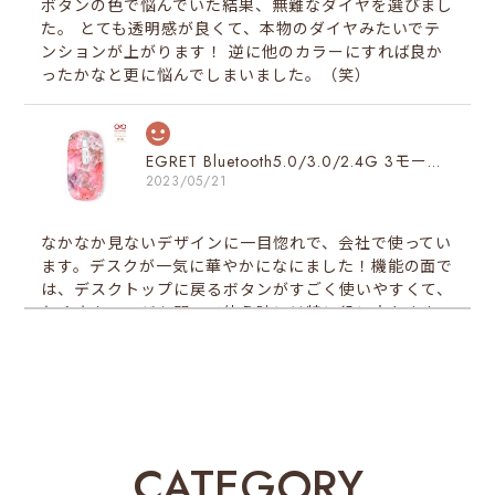
ボタンの色で悩んでいた結果、無難なダイヤを選びまし
た。 とても透明感が良くて、本物のダイヤみたいでテ
ンションが上がります！ 逆に他のカラーにすれば良か
ったかなと更に悩んでしまいました。（笑）
EGRET Bluetooth5.0/3.0/2.4G 3モード対応、便利ボタン付き、充電式無線マウス（PrettiE絢爛）スペシャルデザイン
2023/05/21
なかなか見ないデザインに一目惚れで、会社で使ってい
ます。デスクが一気に華やかになにました！機能の面で
は、デスクトップに戻るボタンがすごく使いやすくて、
たくさんページを開いて使う時には特に役に立ちます。
同時にたくさんページを使っている方はこのマウスを一
度試してみる価値がありと思います♪
EGRET Bluetooth5.0/3.0/2.4G 3モード対応、便利ボタン付き、充電式無線マウス（PrettiE絢爛）スペシャルデザイン
CATEGORY
2023/05/18