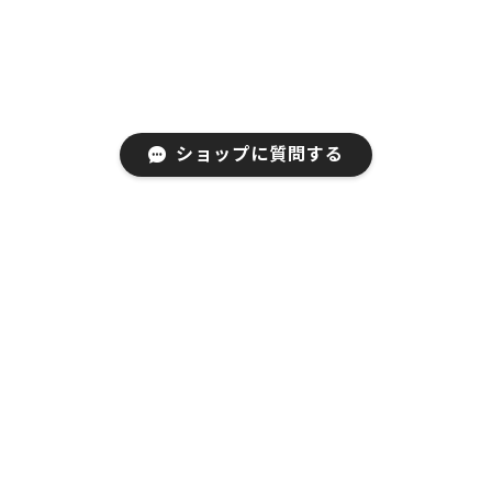
EGRET Bluetooth5.0/3.0/2.4G 3モード対応、便利ボタン付き、充電式無線マウス（PrettiE水柿）
2023/05/17
ショップに質問する
在宅ワーク用にPrettiE水柿を買いました。ピンクのグラ
デーションが可愛くてデスクの上が華やかになりまし
た。動きも良くて使いやすく、とても気に入ってます。
会社用にもう一つ購入しようかなと検討中。どの色に
しようか迷ってます笑。 発送も早くて良かったです！
お買い上げ、そしてご好評いただきまして
誠にありがとうございます！ご満足いただ
いて大変うれしく存じます。今後とも
EGRETのご支援、ご愛顧をお願い申し上げ
ます。