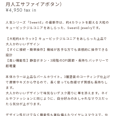
月人工サファイアボタン）
¥4,950
tax in
人気シリーズ「SweetiE」の最新作は、約4カラットを超える大粒の
キュービックジルコニアをあしらった、SweetiE-Jewelryです。
【大粒約4カラット】キュービックジルコニアをあしらった上品で
大人かわいいデザイン
【すぐに接続・簡単操作】機械が苦手な方でも直感的に操作できる
設計
【高い機能性】静音ボタン・3段階のDPI調節・長持ちバッテリーで
超軽量
本体カラーは上品なパールホワイト。3層塗装のコーティング仕上げ
で摩擦やキズから守るので、長く使っても色褪せず質感も長持ちし
ます。
大人かわいいデザインで味気ないデスク周りに華を添えます。ネイ
ルやファッションと同じように、自分好みのおしゃれなマウスだっ
たら気分が上がります。
デザイン性だけでなく機能性も兼ね備えたワイヤレスマウスで、仕