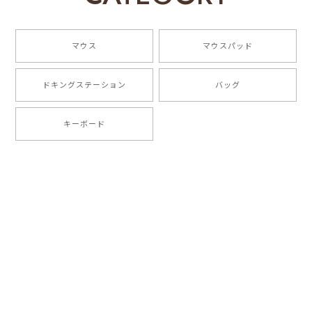
商品が届いて早速に使いました。予想以上に可愛くて、
仕事中の疲れが癒やされました。性能も良くて、反応が
マウス
マウスパッド
速いです!ありがとうございました!
ドキングステーション
バッグ
EGRET Bluetooth5.0/3.0/2.4G 3モード対応、色変わるLEDライト内蔵、充電式無線マウス（HappiEミント）
2023/05/18
キーボード
一目惚れ！こんな可愛いマウスはじめてみたのです！
指の動きが滑らかで使い心地はよいです。 本体も軽
く、静音性能もよく、接続も安定しています、 完璧な
マウスです。
お買い上げ、そしてご好評いただきまして
誠にありがとうございます！ご満足いただ
いて大変うれしく存じます。今後とも
EGRETのご支援、ご愛顧をお願い申し上げ
ます。