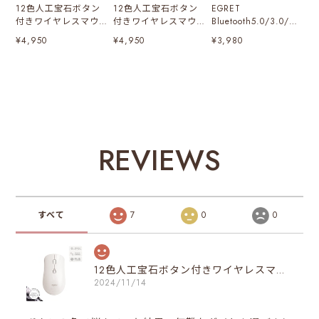
12色人工宝石ボタン
12色人工宝石ボタン
EGRET
付きワイヤレスマウ
付きワイヤレスマウ
Bluetooth5.0/3.0/2.
ス（８月人工ペルド
ス（10月人工ピンク
4G 3モード対応、便
¥4,950
¥4,950
¥3,980
ットボタン）
トルマリンボタン）
利ボタン付き、充電式
無線マウス（PrettiE
水墨）
REVIEWS
すべて
7
0
0
12色人工宝石ボタン付きワイヤレスマウス（４月人工ダイヤボタン）
2024/11/14