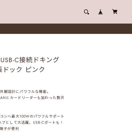
型USB-C接続ドキング
張ドック ピンク
い外観設計にパワフルな機能。
、LANとカードリーダーも加わった贅沢
ソコンへ最大100Wのパワフルサポート
ハブとして大活躍。USB-Cポートも！
I端子が便利