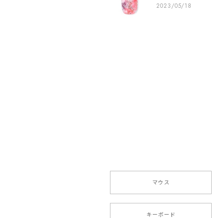
2023/05/18
商品が届いて早速に使いました。
ございました!
EGRET Bluet
2023/05/18
一目惚れ！こんな可愛いマウスは
も安定しています、 完璧なマウ
お買い上げ、そし
今後ともEGRET
マウス
キーボード