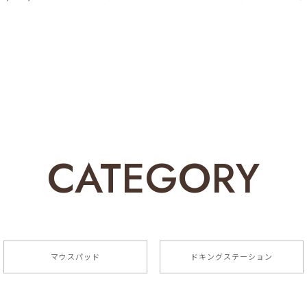
予想以上に可愛くて、仕事中の疲れが癒やされました。性能も良く
ooth5.0/3.0/2.4G 3モード対応、色変わるLEDライト内蔵、充電式無
CATEGORY
じめてみたのです！ 指の動きが滑らかで使い心地はよいです。 
スです。
てご好評いただきまして誠にありがとうございます！ご満足いただ
のご支援、ご愛顧をお願い申し上げます。
マウスパッド
ドキングステーション