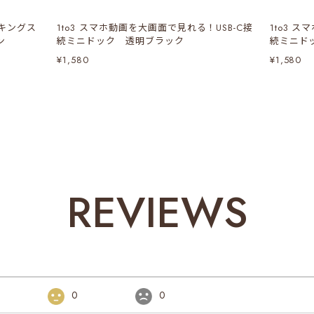
ドキングス
1to3 スマホ動画を大画面で見れる！USB-C接
1to3 
ン
続ミニドック 透明ブラック
続ミニド
¥1,580
¥1,580
REVIEWS
0
0